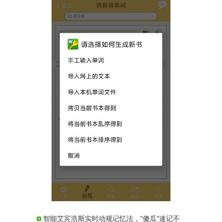
智能艾宾浩斯实时动规记忆法，“傻瓜”速记不